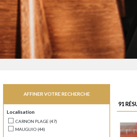
AFFINER VOTRE RECHERCHE
91
RÉS
Localisation
CARNON PLAGE
(
47
)
MAUGUIO
(
44
)