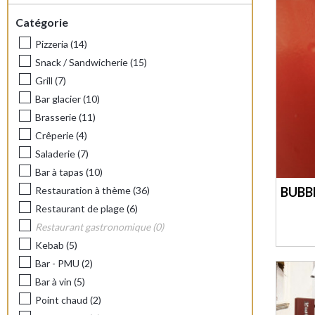
Catégorie
Pizzeria
(
14
)
Snack / Sandwicherie
(
15
)
Grill
(
7
)
Bar glacier
(
10
)
Brasserie
(
11
)
Crêperie
(
4
)
Saladerie
(
7
)
Bar à tapas
(
10
)
Restauration à thème
(
36
)
BUBB
Restaurant de plage
(
6
)
Restaurant gastronomique
(
0
)
Kebab
(
5
)
Bar - PMU
(
2
)
Bar à vin
(
5
)
Point chaud
(
2
)