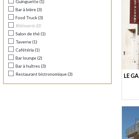
Guinguette
(
1
)
Bar à bière
(
3
)
Food Truck
(
3
)
Rôtisserie
(
0
)
Salon de thé
(
1
)
Taverne
(
1
)
Cafétéria
(
1
)
Bar lounge
(
2
)
Bar à huîtres
(
3
)
Restaurant bistronomique
(
3
)
LE G