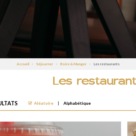
Accueil
>
Séjourner
>
Boire & Manger
>
Les restaurants
Les restauran
ULTATS
Aléatoire
Alphabétique