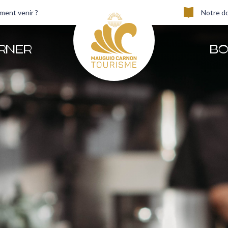
ent venir ?
Notre d
RNER
BO