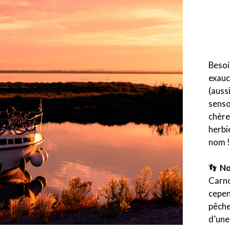
Besoi
exauc
(auss
senso
chère
herbi
nom 
👣
No
Carno
cepe
pêche
d’une