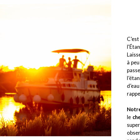
C’est
l'Éta
Laiss
à peu
passe
l’éta
d’eau
rappe
Notr
le
ch
super
obse