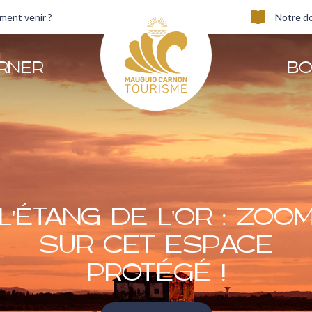
ent venir ?
Notre d
RNER
BO
L'ÉTANG DE L'OR : ZOO
SUR CET ESPACE
PROTÉGÉ !