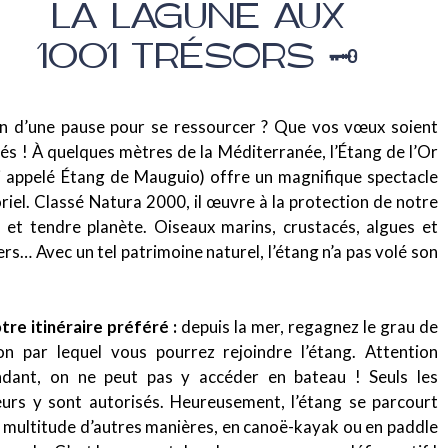
LA LAGUNE AUX
1001 TRÉSORS 🗝️
n d’une pause pour se ressourcer ? Que vos vœux soient
és ! À quelques mètres de la Méditerranée, l’Étang de l’Or
i appelé Étang de Mauguio) offre un magnifique spectacle
riel. Classé Natura 2000, il œuvre à la protection de notre
 et tendre planète. Oiseaux marins, crustacés, algues et
ers… Avec un tel patrimoine naturel, l’étang n’a pas volé son
!
tre itinéraire préféré :
depuis la mer, regagnez le grau de
n par lequel vous pourrez rejoindre l’étang. Attention
ndant, on ne peut pas y accéder en bateau ! Seuls les
urs y sont autorisés. Heureusement, l’étang se parcourt
 multitude d’autres manières, en canoë-kayak ou en paddle