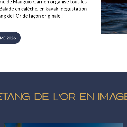
risme de Mauguio Carnon organise tous les
 Balade en calèche, en kayak
,
dégustation
ng de l'Or de façon originale !
ME 2026
'ÉTANG DE L'OR EN IMAG