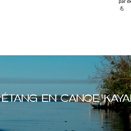
par e
💪
L'ÉTANG EN CANOE KAYA