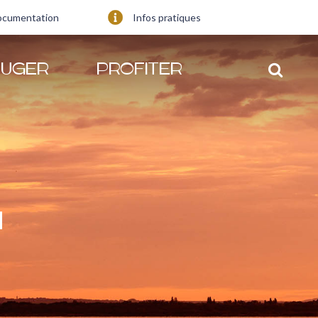
ocumentation
Infos pratiques
UGER
PROFITER
M