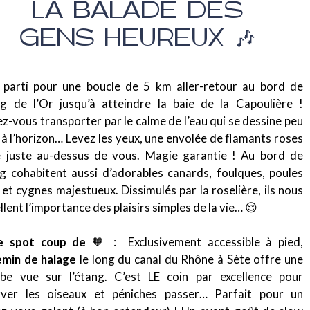
LA BALADE DES
GENS HEUREUX 🎶
 parti pour une boucle de 5 km aller-retour au bord de
ng de l’Or jusqu’à atteindre la baie de la Capoulière !
ez-vous transporter par le calme de l’eau qui se dessine peu
 à l’horizon… Levez les yeux, une envolée de flamants roses
 juste au-dessus de vous. Magie garantie ! Au bord de
ng cohabitent aussi d’adorables canards, foulques, poules
 et cygnes majestueux. Dissimulés par la roselière, ils nous
llent l’importance des plaisirs simples de la vie… 😌
e spot coup de
🧡
: Exclusivement accessible à pied,
emin de halage
le long du canal du Rhône à Sète offre une
be vue sur l’étang. C’est LE coin par excellence pour
rver les oiseaux et péniches passer… Parfait pour un