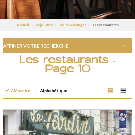
Accueil
>
Séjourner
>
Boire & Manger
>
Les restaurants
AFFINER VOTRE RECHERCHE
Les restaurants -
Page 10
Aléatoire
Alphabétique