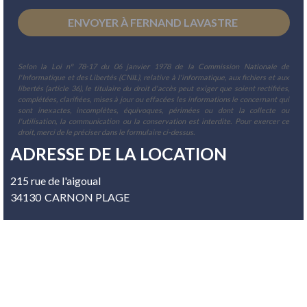
Selon la Loi n° 78-17 du 06 janvier 1978 de la Commission Nationale de
l'Informatique et des Libertés (CNIL), relative à l'informatique, aux fichiers et aux
libertés (article 36), le titulaire du droit d'accès peut exiger que soient rectifiées,
complétées, clarifiées, mises à jour ou effacées les informations le concernant qui
sont inexactes, incomplètes, équivoques, périmées ou dont la collecte ou
l'utilisation, la communication ou la conservation est interdite. Pour exercer ce
droit, merci de le préciser dans le formulaire ci-dessus.
ADRESSE DE LA LOCATION
215 rue de l'aigoual
34130
CARNON PLAGE