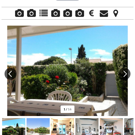
1
/
16