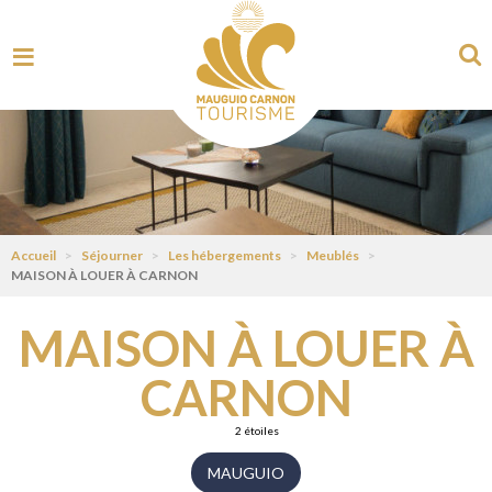
Accueil
>
Séjourner
>
Les hébergements
>
Meublés
>
MAISON À LOUER À CARNON
MAISON À LOUER À
CARNON
2 étoiles
MAUGUIO