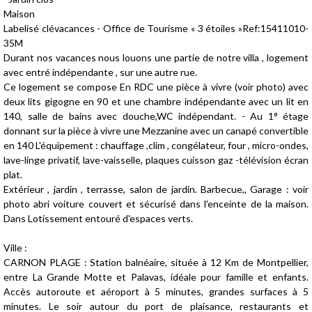
Maison
Labelisé clévacances - Office de Tourisme « 3 étoiles »Ref:15411010-
35M
Durant nos vacances nous louons une partie de notre villa , logement
avec entré indépendante , sur une autre rue.
Ce logement se compose En RDC une pièce à vivre (voir photo) avec
deux lits gigogne en 90 et une chambre indépendante avec un lit en
140, salle de bains avec douche,WC indépendant. - Au 1° étage
donnant sur la pièce à vivre une Mezzanine avec un canapé convertible
en 140 L'équipement : chauffage ,clim , congélateur, four , micro-ondes,
lave-linge privatif, lave-vaisselle, plaques cuisson gaz -télévision écran
plat.
Extérieur , jardin , terrasse, salon de jardin. Barbecue,, Garage : voir
photo abri voiture couvert et sécurisé dans l'enceinte de la maison.
Dans Lotissement entouré d'espaces verts.
Ville :
CARNON PLAGE : Station balnéaire, située à 12 Km de Montpellier,
entre La Grande Motte et Palavas, idéale pour famille et enfants.
Accès autoroute et aéroport à 5 minutes, grandes surfaces à 5
minutes. Le soir autour du port de plaisance, restaurants et