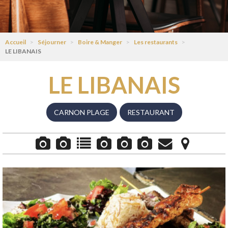
Accueil
>
Séjourner
>
Boire & Manger
>
Les restaurants
>
LE LIBANAIS
LE LIBANAIS
CARNON PLAGE
RESTAURANT