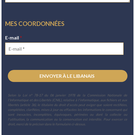
MES COORDONNÉES
E-mail
*
Selon la Loi n° 78-17 du 06 janvier 1978 de la Commission Nationale de
l'Informatique et des Libertés (CNIL), relative à l'informatique, aux fichiers et aux
libertés (article 36), le titulaire du droit d'accès peut exiger que soient rectifiées,
complétées, clarifiées, mises à jour ou effacées les informations le concernant qui
sont inexactes, incomplètes, équivoques, périmées ou dont la collecte ou
l'utilisation, la communication ou la conservation est interdite. Pour exercer ce
droit, merci de le préciser dans le formulaire ci-dessus.