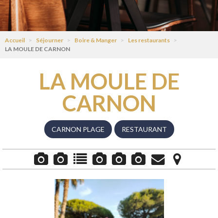
Accueil
>
Séjourner
>
Boire & Manger
>
Les restaurants
>
LA MOULE DE CARNON
LA MOULE DE
CARNON
CARNON PLAGE
RESTAURANT