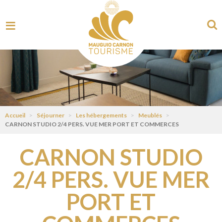
Accueil
>
Séjourner
>
Les hébergements
>
Meublés
>
CARNON STUDIO 2/4 PERS. VUE MER PORT ET COMMERCES
CARNON STUDIO
2/4 PERS. VUE MER
PORT ET