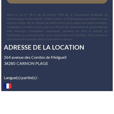
Selon la Loi n° 78-17 du 06 janvier 1978 de la Commission Nationale de
l'Informatique et des Libertés (CNIL), relative à l'informatique, aux fichiers et aux
libertés (article 36), le titulaire du droit d'accès peut exiger que soient rectifiées,
complétées, clarifiées, mises à jour ou effacées les informations le concernant qui
sont inexactes, incomplètes, équivoques, périmées ou dont la collecte ou
l'utilisation, la communication ou la conservation est interdite. Pour exercer ce
droit, merci de le préciser dans le formulaire ci-dessus.
ADRESSE DE LA LOCATION
264 avenue des Comtes de Melgueil
34280
CARNON PLAGE
Langue(s) parlée(s) :