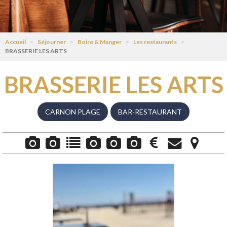
Accueil
>
Séjourner
>
Boire & Manger
>
Les restaurants
>
BRASSERIE LES ARTS
BRASSERIE LES ARTS
CARNON PLAGE
BAR-RESTAURANT