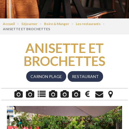
Accueil
>
Séjourner
>
Boire & Manger
>
Les restaurants
>
ANISETTE ET BROCHETTES
ANISETTE ET
BROCHETTES
CARNON PLAGE
RESTAURANT